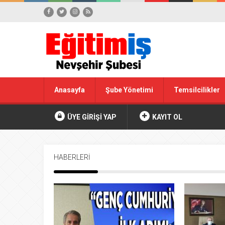
Anasayfa
Şube Yönetimi
Temsilcilikler
ÜYE GİRİŞİ YAP
KAYIT OL
HABERLERİ