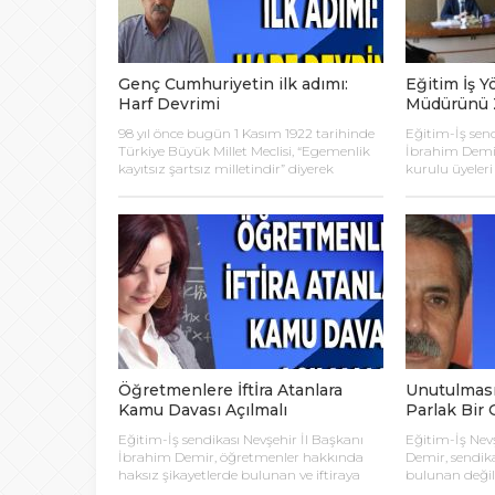
Genç Cumhuriyetin ilk adımı:
Eğitim İş Y
Harf Devrimi
Müdürünü Z
98 yıl önce bugün 1 Kasım 1922 tarihinde
Eğitim-İş send
Türkiye Büyük Millet Meclisi, “Egemenlik
İbrahim Demi
kayıtsız şartsız milletindir” diyerek
kurulu üyeleri 
halktan aldığı güçle “Saltanatın
Müdürü Mura
Kaldırılmasına” karar verdiğini ifade ede
ziyaret etti. 
Başkan İbrahim Demir, Saltanatın
Demir ziyaretl
kaldırılması ile Osmanlı saltanatı sona
teşekkür edere
ermiş, ulusal egemenliğin tam olarak
eğitim-öğretim
sağlanması için önemli bir adım atılmış
görüş alışveri
ve Cumhuriyet yönetimine geçiş süreci
Eğitim Müdür
hızlandığını belirtti. Cumhuriyet’in
sendikası Nevş
ilanının […]
Demir ve yöne
Öğretmenlere İftİra Atanlara
Unutulmasın
Kamu Davası Açılmalı
Parlak Bir 
Eğitim-İş sendikası Nevşehir İl Başkanı
Eğitim-İş Nev
İbrahim Demir, öğretmenler hakkında
Demir, sendika
haksız şikayetlerde bulunan ve iftiraya
bulunan değil,
atanlara yönelik kamu davası açılması
çözüm önerile