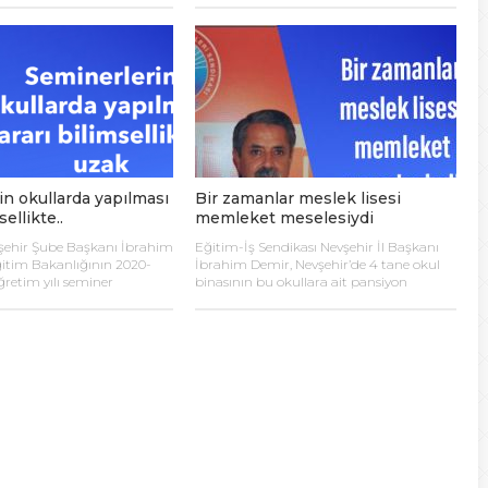
de etti. Demir, “Eğitim-İş
arkadaşlarının Sivas’tan yaktığı milli
eleştirmekle kalmayıp, hızla
mücadele ateşi, sonsuza kadar
en adımları tekrarlıyoruz: –
yanacaktır; “Milli sınırları içinde Türk
yen, velilerin
vatanı bölünmez bir bütündür;
neticilerinin insafına
parçalanamaz. Mustafa Kemal Atatürk
Her türlü eksik malzeme
“manda ve himaye” fikrinin reddedilerek
fından temin edilmeli,
ulusal bağımsızlık düşüncesinin
llanılmalı ve
benimsendiği, ulusal kurtuluş
. – İhtiyaç sahibi […]
mücadelesine ışık tutacak […]
in okullarda yapılması
Bir zamanlar meslek lisesi
sellikte..
memleket meselesiydi
şehir Şube Başkanı İbrahim
Eğitim-İş Sendikası Nevşehir İl Başkanı
Eğitim Bakanlığının 2020-
İbrahim Demir, Nevşehir’de 4 tane okul
retim yılı seminer
binasının bu okullara ait pansiyon
 24-28 Ağustos tarihleri
binalarının, ayrıca 34 odalı uygulama
erece ve türdeki eğitim
otelinin ve kapalı spor salonunun yıkılarak
örevli yönetici ve
yerine millet bahçesi yapılmaya
 katılımıyla okullarda
çalışılması eğitime vurulan en büyük
arar verdiğine dikkat
darbe olacağına dikkat çekti. Eğitim-İş
na virüs vaka sayılarının bu
Sendikası Nevşehir İl Başkanı İbrahim
geçtiği bir süreçte alınan bu
Demir, Nevşehir’de 4 tane okul binasının
sellikten uzak olduğunu
bu okullara ait […]
tim-İş Nevşehir […]