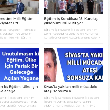
önetimi Milli Eğitim
Eğitim-İş Sendikası 15. Kuruluş
iyaret Etti
yıldönümünü kutluyor
ikası Nevşehir İl Temsilcisi
Eğitim-İş Nevşehir İl Başkanı İbrahim
r, beraberinde yönetim
Demir ve sendika yöneticileri Hükümet
ile birlikte Milli Eğitim
konağı önündeki Atatürk anıtına çelenk
t Demir’i makamında
koydular. Saygı duruşu ve İstiklal
Milli Eğitim Müdürü Murat
Marşımızın okunmasının ardından bir
eri nedeniyle kendilerine
basın açıklaması yapan İbrahim Demir,
k, sendika temsilcileriyle
köy enstitüleri ve TÖS’ün tecrübesi, ilk
 ile ilgili genel konularda
günün heyecanıyla 15. kuruluş
şinde bulundular. Milli
yıldönümlerini kutladıklarını dile getirdi.
ü Demir, Eğitim-İş
Demir, “Atatürk’ün önderliğinde kurulan
ehir İl Temsilcisi İbrahim
Türkiye Cumhuriyeti’nin bağımsızlığını,
timine görevlerinde […]
egemenliğini, ulus ve ülke bütünlüğünü,
[…]
 ki; Eğitim, Ülke İçin
Sivas’ta yakılan milli mücadele
Geleceğe..
ateşi sonsuza k..
şehir İl Başkanı İbrahim
Eğitim-İş Sendikası Nevşehir İl Başkanı
 olarak sadece eleştirilerde
İbrahim Demir, Sivas kongresinin
 yeri geldiğinde sorunlara
yıldönümünü kutladı. Demir, “4 Eylül
ri sunan bir anlayışta
1919’da M. Kemal Atatürk ve silah