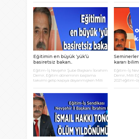
gerektiğini söyledi. Demir, “Öğretmenler
olduklarını ifa
hakkında haksız yere şikâyette bulunan
olarak sadece 
ve iftira atan şahıslar hakkında kamu
atılması gerek
davası açılmalıdır. CİMER, Valilik,
Okullardaki hij
Kaymakamlık, Bakanlık ve Milli Eğitim
cebine, okul yö
Müdürlüklerine okullarla ilgili şikâyet
bırakılamaz. 
yağıyor. Öğrenci velileri ve idareciler
Bakanlık tara
öğretmenlerden şikâyetçi. İncir
uzmanlarca ku
çekirdeğini doldurmayacak olaylar bile […]
denetlenmelidir
Eğitimin en büyük ‘yük’ü
Seminerler
basiretsiz bakan..
kararı bilim
Eğitim-İş Nevşehir Şube Başkanı İbrahim
Eğitim-İş Nev
Demir, Eğitim döneminin başlama
Demir, Milli 
takvimi gelip kapıya dayanmışken Milli
2021 eğitim-öğ
Eğitim Bakanı Ziya Selçuk’un, pandemi
çalışmalarının
koşullarında eğitimin nasıl
arasında her d
sürdürüleceğine dair sorulara hâlâ
kurumlarında g
istenen netlikle cevap veremediğini
öğretmenlerin
söyledi. Demir, “Bakan Selçuk, “Uzaktan
yapılmasına k
Eğitim Çalışmalarının ve Yeni Eğitim
çekerken, Koro
Öğretim Yılı Hazırlıklarının
derece artışa 
Değerlendirilmesi” başlıklı bilgilendirme
kararın bilim
toplantısında birçok konuda Bakanlığın
ifade etti. Eği
yetersizliğini ve eğitimciye olan çarpık […]