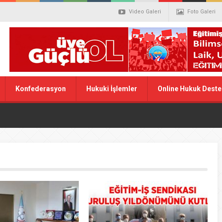
Video Galeri
Foto Galeri
Konfederasyon
Hukuki İşlemler
Online Hukuk Deste