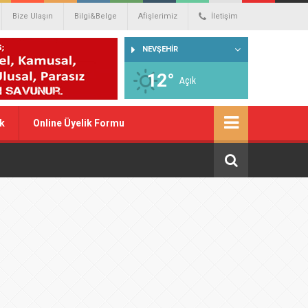
Bize Ulaşın
Bilgi&Belge
Afişlerimiz
İletişim
NEVŞEHİR
12°
Açık
k
Online Üyelik Formu