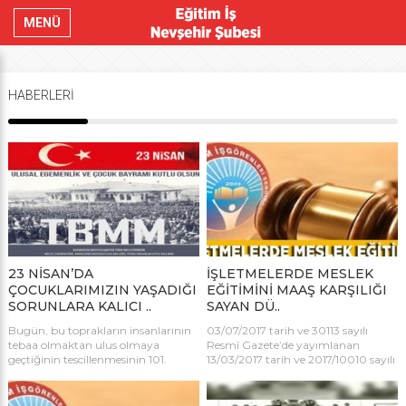
MENÜ
HABERLERİ
23 NİSAN’DA
İŞLETMELERDE MESLEK
ÇOCUKLARIMIZIN YAŞADIĞI
EĞİTİMİNİ MAAŞ KARŞILIĞI
SORUNLARA KALICI ..
SAYAN DÜ..
Bugün, bu toprakların insanlarının
03/07/2017 tarih ve 30113 sayılı
tebaa olmaktan ulus olmaya
Resmî Gazete’de yayımlanan
geçtiğinin tescillenmesinin 101.
13/03/2017 tarih ve 2017/10010 sayılı
yıldönümüdür. Bugün, Türkiye
Millî Eğitim Bakanlığı Yönetici ve
Cumhuriyeti’nin ilk Meclis’inin
Öğretmenlerinin Ders ve Ek Ders
kurulmasının 101. yılıdır. Bugün,
Saatlerine İlişkin Kararda Değişiklik