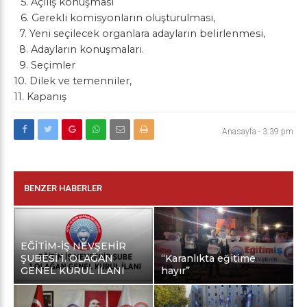
5.⁠ ⁠Açılış konuşması
6.⁠ ⁠Gerekli komisyonların oluşturulması,
7.⁠ ⁠Yeni seçilecek organlara adayların belirlenmesi,
8.⁠ ⁠Adayların konuşmaları.
9.⁠ ⁠Seçimler
10.⁠ ⁠Dilek ve temenniler,
11.⁠ ⁠Kapanış
Anasayfa
-
3:39 pm
BENZER HABERLER
EĞİTİM-İŞ NEVŞEHİR
ŞUBESİ 1. OLAĞAN
“Karanlıkta eğitime
GENEL KURUL İLANI
hayır”