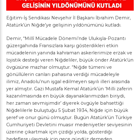
Eğitim-İş Sendikası Nevşehir İl Başkanı İbrahim Demir,
Atatürk’ün Niğde’ye gelişinin yıldönümünü kutladı.
Demir, “Millî Mücadele Dönemi’nde Ulukışla-Pozantı
güzergahında Fransızlara karşı gösterdikleri etkin
mücadelenin yanında kahraman askerlerimize erzak ve
lojistik desteği veren Niğdeliler, büyük önder Atatürk’ün
övgüsüne mazhar olmuştur. “Niğde tümeni ve
gönüllülerin canları pahasına verdiği mücadeleyle
ilimiz, Anadolu’nun işgal edilmeyen sayılı illeri arasında
yer almıştır. Gazi Mustafa Kemal Atatürk’ün ‘Milli zaferin
kazanılmasında en büyük dayanaklarımızdan biriydi,
her zaman sevmişimdir’ diyerek övgüyle bahsettiği
Niğdelilerle buluştuğu 5 Şubat 1934, Niğde için büyük
şeref ve onur günü olmuştur. Bugün Atatürk’ün Türkiye
Cumhuriyeti Devletini muasır medeniyetler seviyesinin
üzerine çıkartmak için çizdiği yolda, gösterdiği
hedeflere ulaşmak için gece gündüz demeden