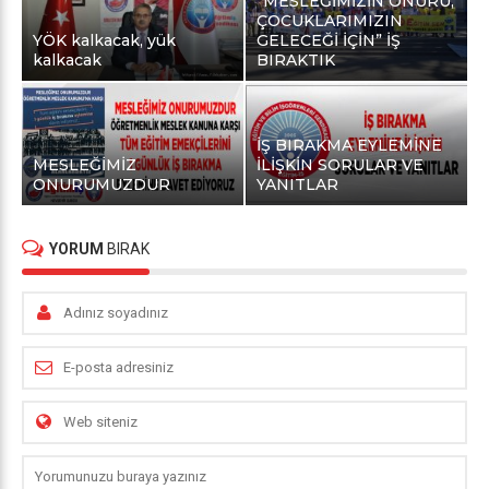
“MESLEĞİMİZİN ONURU,
ÇOCUKLARIMIZIN
YÖK kalkacak, yük
GELECEĞİ İÇİN” İŞ
kalkacak
BIRAKTIK
İŞ BIRAKMA EYLEMİNE
MESLEĞİMİZ
İLİŞKİN SORULAR VE
ONURUMUZDUR
YANITLAR
YORUM
BIRAK