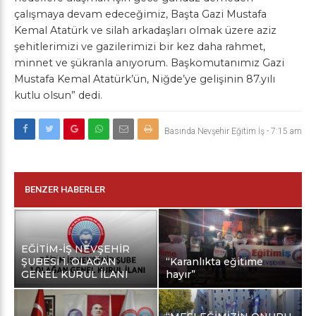
çalışmaya devam edeceğimiz, Başta Gazi Mustafa
Kemal Atatürk ve silah arkadaşları olmak üzere aziz
şehitlerimizi ve gazilerimizi bir kez daha rahmet,
minnet ve şükranla anıyorum. Başkomutanımız Gazi
Mustafa Kemal Atatürk’ün, Niğde’ye gelişinin 87.yılı
kutlu olsun” dedi.
Basında Nevşehir Eğitim İş
-
7:15 am
BENZER HABERLER
EĞİTİM-İŞ NEVŞEHİR
ŞUBESİ 1. OLAĞAN
“Karanlıkta eğitime
GENEL KURUL İLANI
hayır”