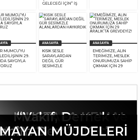
GELECEĞİ İÇİN” İŞ
BIRAKTIK
AYFA
ANASAYFA
ANASAYFA
R MUMCU’YU
KISIK SESLE
EMEĞİMİZE, ALIN
EDİLİŞİNİN 29.
SARAYLARDAN
TERİMİZE, MESLEK
INDA SAYGIYLA
DEĞİL GÜR
ONURUMUZA SAHİP
YORUZ
SESİMİZLE
ÇIKMAK İÇİN 29
ALANLARDAN
ARALIK’TA
HAYKIRDIK
GREVDEYİZ!
MUSTAFA KEMAL
“Vakıf, Dernek ve
ARAY VE NEVŞEHİR
MAYAN MÜJDELERİ
rahim Demir ‘Kadına
DARAĞACINDAKİ ÜÇ
Hiç geliri olmayan
Cemaatlere Bağlı
ATATÜRK’Ü VE