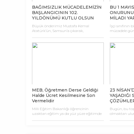
belirttiği gibi [
BAĞIMSIZLIK MÜCADELEMİZİN
BU 1 MAYI
BAŞLANGICININ 102.
ONURUNU
YILDÖNÜMÜ KUTLU OLSUN
MİLADI YA
Büyük önderimiz Mustafa Kemal
İşçi sınıfının 
Atatürk’ün, Samsun’a çıkarak,
mücadele günü
bağımsızlık ve özgürlük meşalesini
zamankinden f
yakmasının 102. yıldönümü, ulusumuza
farkındalıkla
kutlu olsun! Tam 102 yıl önce 19 Mayıs
Kapitalizmin 
1919’da, bir ulus, Mustafa Kemal Atatürk
emek sömürüsü
ve yol arkadaşları öncülüğünde kendi
tahribatlar, k
kaderine el koyarak, var olma
bir boyut kaz
mücadelesini başlattı. 19 Mayıs 1919’da
maskeleri çıkar
emperyalistlere karşı başlatılan ulusal
daha en vahşi
mücadelemiz, aynı zamanda
Zenginlerin d
emperyalizmin sömürüsü ve saldırısı […]
attığı “evde kal
MEB, Öğretmen Derse Geldiği
23 NİSAN’
Halde Ücret Kesilmesine Son
YAŞADIĞI 
Vermelidir
ÇÖZÜMLER
Milli Eğitim Bakanlığı öğrencinin
Bugün, bu top
uzaktan eğitim ya da yüz yüze eğitimde
olmaktan ulus
ders katılmamasına bağlı olarak ek
tescillenmesini
dersleri kesmektedir. MEB bu durumu bir
yıldönümüdür
çok yazıda belirtmiştir. Eylül ayında
Cumhuriyeti’ni
yayınlanan bakanlık yazısında da bu
kurulmasının 1