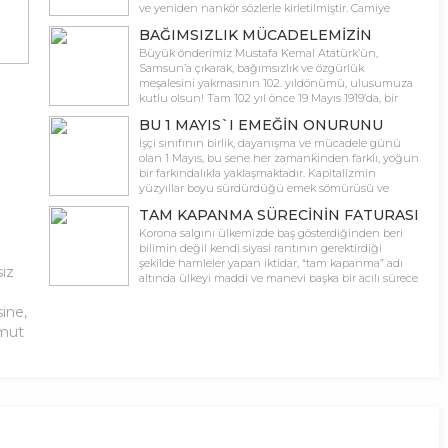
Büyük Önderimiz Atatürk’ün belirttiği gibi […]
ve yeniden nankör sözlerle kirletilmiştir. Camiye
çevrildiği gün Diyanet İşleri Başkanı’nın büyük
BAĞIMSIZLIK MÜCADELEMİZİN
önder Mustafa Kemal Atatürk’e dil uzatmasının
BAŞLANGICININ 102. YILDÖNÜMÜ
ardından bu kez bir başka imam, onun açtığı yoldan
Büyük önderimiz Mustafa Kemal Atatürk’ün,
gitmiş ve aynı nankörlüğü sürdürmüştür.
Samsun’a çıkarak, bağımsızlık ve özgürlük
KUTLU OLSUN
Cumhurbaşkanı Recep Tayyip Erdoğan’ın katıldığı
meşalesini yakmasının 102. yıldönümü, ulusumuza
Ayasofya’daki 29 Mayıs’taki […]
kutlu olsun! Tam 102 yıl önce 19 Mayıs 1919’da, bir
ulus, Mustafa Kemal Atatürk ve yol arkadaşları
BU 1 MAYIS`I EMEĞİN ONURUNU
öncülüğünde kendi kaderine el koyarak, var olma
KURTARMANIN MİLADI YAPALIM!
mücadelesini başlattı. 19 Mayıs 1919’da
İşçi sınıfının birlik, dayanışma ve mücadele günü
emperyalistlere karşı başlatılan ulusal mücadelemiz,
olan 1 Mayıs, bu sene her zamankinden farklı, yoğun
aynı zamanda emperyalizmin sömürüsü ve saldırısı
bir farkındalıkla yaklaşmaktadır. Kapitalizmin
[…]
yüzyıllar boyu sürdürdüğü emek sömürüsü ve
beraberinde getirdiği tahribatlar, korona
TAM KAPANMA SÜRECİNİN FATURASI
virüs salgınıyla başka bir boyut kazanmış, taktığı
EĞİTİM ÇALIŞANLARINA
tüm modern maskeleri çıkararak işçi sınıfına bir kez
Korona salgını ülkemizde baş gösterdiğinden beri
daha en vahşi yüzünü göstermiştir. Zenginlerin
bilimin değil kendi siyasi rantının gerektirdiği
ÇIKARILMAMALIDIR
deniz manzaralı evlerinden attığı “evde kal” […]
şekilde hamleler yapan iktidar, “tam kapanma” adı
sız
altında ülkeyi maddi ve manevi başka bir acılı sürece
sokmak üzeredir. Gelişmiş tüm ülkelerin aksine,
yurttaşa hiçbir maddi destek açıklamadan
ine,
“kapanma” ilan eden zihniyet, milyonlarca emekçi 17
omut
gün boyunca ne yiyecek, nasıl yaşayacak sorusunu
duymazdan gelmiştir. […]