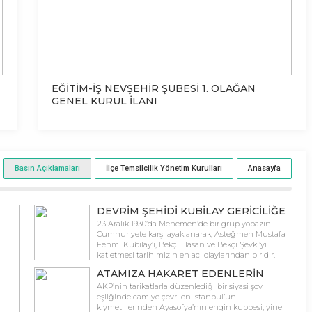
23 Nisan 100.Yıl Özel Broşürü
EĞİTİM-İŞ NEVŞEHİR ŞUBESİ 1. OLAĞAN
“K
GENEL KURUL İLANI
Basın Açıklamaları
İlçe Temsilcilik Yönetim Kurulları
Anasayfa
DEVRİM ŞEHİDİ KUBİLAY GERİCİLİĞE
KARŞI SAVAŞIN SEMBOLÜDÜR
23 Aralık 1930’da Menemen’de bir grup yobazın
Cumhuriyete karşı ayaklanarak, Asteğmen Mustafa
Fehmi Kubilay’ı, Bekçi Hasan ve Bekçi Şevki’yi
katletmesi tarihimizin en acı olaylarından biridir.
Cumhuriyet’e ve Atatürk devrimlerine inanmış
ATAMIZA HAKARET EDENLERİN
Mustafa Fehmi Kubilay, bağlı olduğu değerler adına
PEŞİNİ BIRAKMAYACAĞIZ!
canını hiçe saymış, Cumhuriyet’in korunması
AKP’nin tarikatlarla düzenlediği bir siyasi şov
uğruna ulusumuzun hiçbir özveriden
eşliğinde camiye çevrilen İstanbul’un
kaçınmayacağının göstergesi olmuştur. Kubilay,
kıymetlilerinden Ayasofya’nın engin kubbesi, yine