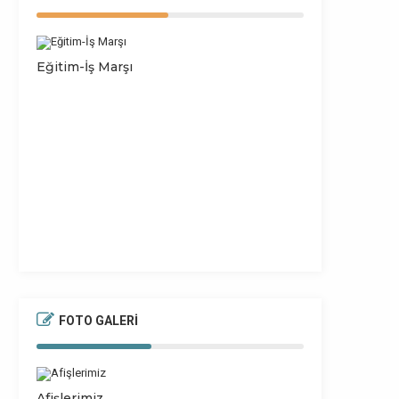
Eğitim-İş Marşı
24 Kasım Öğr
FOTO GALERİ
Afişlerimiz
Öğretmen U