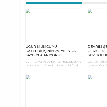
UĞUR MUMCU’YU
DEVRİM ŞE
KATLEDİLİŞİNİN 29. YILINDA
GERİCİLİĞ
SAYGIYLA ANIYORUZ
SEMBOLÜ
Cumhuriyet ve demokrasi mücadelesiyle
23 Aralık 193
ucunu sivrilttiği keskin kalemi, 24 Ocak
yobazın Cumhu
1993’te uğradığı suikastta kırıldı Uğur
Asteğmen Must
Mumcu’nun. Bu yiğit kalemi aramızdan
Hasan ve Bekçi
ayrılışının 29. yıldönümünde saygıyla
tarihimizin en 
anıyoruz. İlkeli ve cesur gazeteciliğin, tam
Cumhuriyet’e 
bağımsız Türkiye’nin, gericiliğe karşı
inanmış Musta
mücadelenin simge isimlerinden Uğur
olduğu değerle
Mumcu, mafya ve siyaset ilişkisine, teröre,
Cumhuriyet’i
yolsuzluğa, kökten dinci akımlara karşı,
ulusumuzun h
somut belgelere dayalı çalışmaları ve
kaçınmayacağı
yayınladığı […]
Kubilay, Büyü