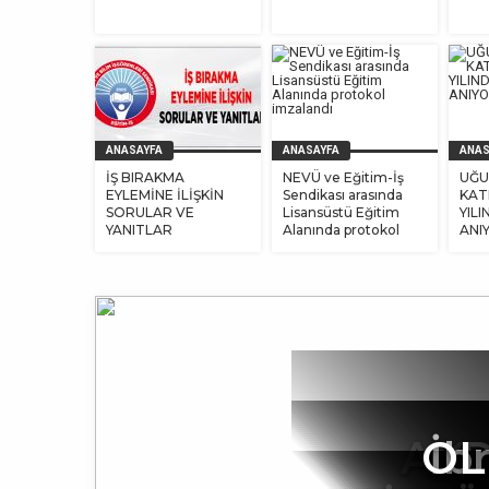
ANASAYFA
ANASAYFA
ANAS
İŞ BIRAKMA
NEVÜ ve Eğitim-İş
UĞU
EYLEMİNE İLİŞKİN
Sendikası arasında
KATL
SORULAR VE
Lisansüstü Eğitim
YIL
YANITLAR
Alanında protokol
ANI
imzalandı
AKS
OL
İb