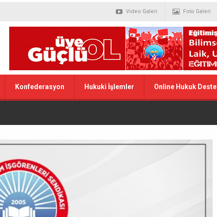
Video Galeri
Foto Galeri
Konfederasyon
Hukuki İşlemler
Online Hukuk Deste