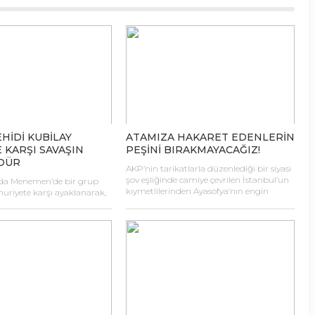
HİDİ KUBİLAY
ATAMIZA HAKARET EDENLERİN
E KARŞI SAVAŞIN
PEŞİNİ BIRAKMAYACAĞIZ!
DÜR
AKP’nin tarikatlarla düzenlediği bir siyasi
şov eşliğinde camiye çevrilen İstanbul’un
0’da Menemen’de bir grup
kıymetlilerinden Ayasofya’nın engin
riyete karşı ayaklanarak,
kubbesi, yine ve yeniden nankör sözlerle
afa Fehmi Kubilay’ı, Bekçi
kirletilmiştir. Camiye çevrildiği gün
 Şevki’yi katletmesi
Diyanet İşleri Başkanı’nın büyük önder
acı olaylarından biridir.
Mustafa Kemal Atatürk’e dil uzatmasının
ve Atatürk devrimlerine
ardından bu kez bir başka imam, onun
fa Fehmi Kubilay, bağlı
açtığı yoldan gitmiş ve aynı nankörlüğü
r adına canını hiçe saymış,
sürdürmüştür. Cumhurbaşkanı Recep
n korunması uğruna
Tayyip Erdoğan’ın katıldığı Ayasofya’daki
içbir özveriden
29 Mayıs’taki […]
nın göstergesi olmuştur.
k Önderimiz Atatürk’ün