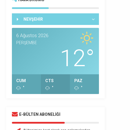
NEVŞEHİR
6 Ağustos 2026
PERŞEMBE
12°
CUM
CTS
PAZ
°
°
°
E-BÜLTEN ABONELİĞİ