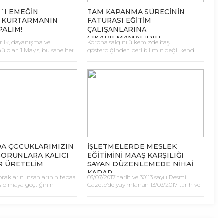
…]
S`I EMEĞİN
TAM KAPANMA SÜRECİNİN
 KURTARMANIN
FATURASI EĞİTİM
PALIM!
ÇALIŞANLARINA
ÇIKARILMAMALIDIR
birlik, dayanışma ve
Korona salgını ülkemizde baş
 olan 1 Mayıs, bu sene her
gösterdiğinden beri bilimin değil kendi
arklı, yoğun bir
siyasi rantının gerektirdiği şekilde
 yaklaşmaktadır.
hamleler yapan iktidar, “tam kapanma”
yüzyıllar boyu sürdürdüğü
adı altında ülkeyi maddi ve manevi başka
 ve beraberinde getirdiği
bir acılı sürece sokmak üzeredir. Gelişmiş
orona virüs salgınıyla başka
tüm ülkelerin aksine, yurttaşa hiçbir
anmış, taktığı tüm modern
maddi destek açıklamadan “kapanma”
arak işçi sınıfına bir kez
ilan eden zihniyet, milyonlarca emekçi 17
 yüzünü göstermiştir.
gün boyunca ne yiyecek, nasıl yaşayacak
eniz manzaralı evlerinden
sorusunu duymazdan gelmiştir. […]
” […]
DA ÇOCUKLARIMIZIN
İŞLETMELERDE MESLEK
SORUNLARA KALICI
EĞİTİMİNİ MAAŞ KARŞILIĞI
 ÜRETELİM
SAYAN DÜZENLEMEDE NİHAİ
KARAR
rakların insanlarının tebaa
03/07/2017 tarih ve 30113 sayılı Resmî
 olmaya geçtiğinin
Gazete’de yayımlanan 13/03/2017 tarih ve
n 101.
2017/10010 sayılı Millî Eğitim Bakanlığı
. Bugün, Türkiye
Yönetici ve Öğretmenlerinin Ders ve Ek
n ilk Meclis’inin
Ders Saatlerine İlişkin Kararda Değişiklik
01. yılıdır. Bugün, dünyada
Yapılmasına Dair Bakanlar Kurulu