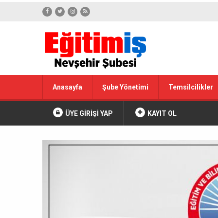
Anasayfa
Şube Yönetimi
Temsilcilikler
ÜYE GİRİŞİ YAP
KAYIT OL