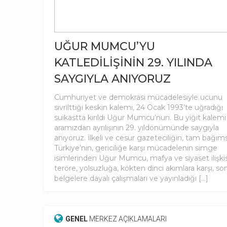
UĞUR MUMCU’YU
KATLEDİLİŞİNİN 29. YILINDA
SAYGIYLA ANIYORUZ
Cumhuriyet ve demokrasi mücadelesiyle ucunu
sivrilttiği keskin kalemi, 24 Ocak 1993’te uğradığı
suikastta kırıldı Uğur Mumcu’nun. Bu yiğit kalemi
aramızdan ayrılışının 29. yıldönümünde saygıyla
anıyoruz. İlkeli ve cesur gazeteciliğin, tam bağım
Türkiye’nin, gericiliğe karşı mücadelenin simge
isimlerinden Uğur Mumcu, mafya ve siyaset ilişkis
teröre, yolsuzluğa, kökten dinci akımlara karşı, s
belgelere dayalı çalışmaları ve yayınladığı […]
GENEL
MERKEZ AÇIKLAMALARI