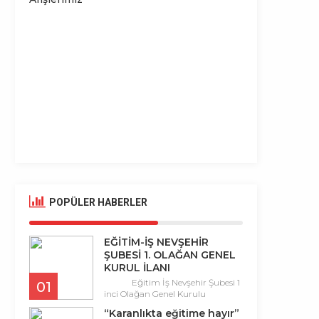
aranlıkta eğitime hayır”
YÖK kalkacak, 
POPÜLER HABERLER
EĞİTİM-İŞ NEVŞEHİR
ŞUBESİ 1. OLAĞAN GENEL
KURUL İLANI
Eğitim İş Nevşehir Şubesi 1
01
inci Olağan Genel Kurulu
10.05.2024 Cuma günü saat 13.00-
“Karanlıkta eğitime hayır”
17.00′ da Nevşehir